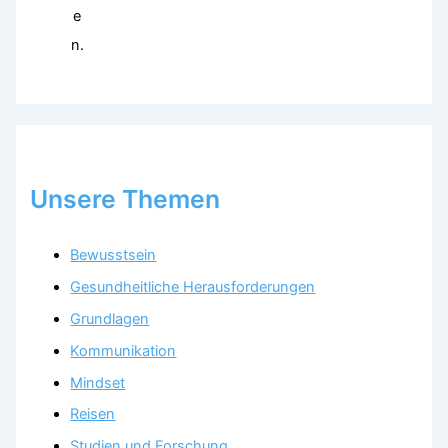
e
n.
Unsere Themen
Bewusstsein
Gesundheitliche Herausforderungen
Grundlagen
Kommunikation
Mindset
Reisen
Studien und Forschung