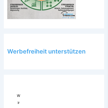
Werbefreiheit unterstützen
W
ir