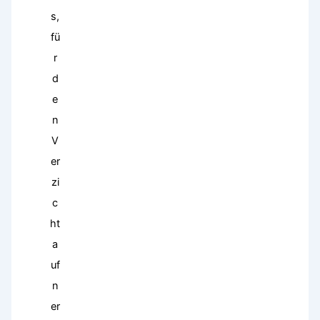
s,
fü
r
d
e
n
V
er
zi
c
ht
a
uf
n
er