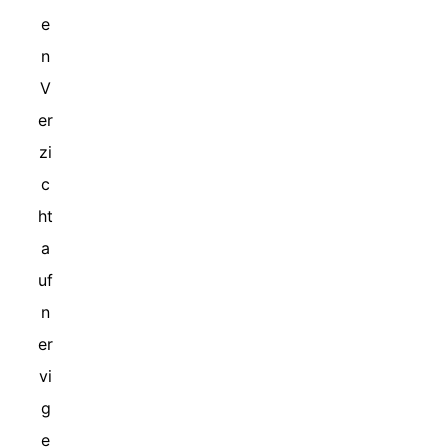
e
n
V
er
zi
c
ht
a
uf
n
er
vi
g
e